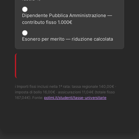
Dipendente Pubblica Amministrazione —
contributo fisso 1.000€
Esonero per merito — riduzione calcolata
ℹ️ Importi fissi inclusi nella 1ª rata: tassa regionale 140,00€ ·
imposta di bollo 16,00€ · assicurazioni 11,04€ (totale fisso
167,04€). Fonte:
polimi.it/studenti/tasse-universitarie