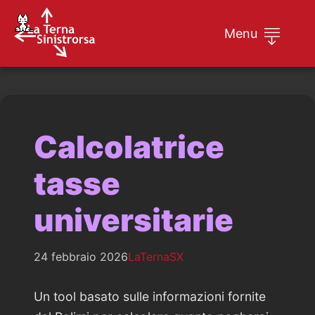
Menu
Home
Rappresentanti
Calcolatrice
Calcolatrice tasse universitarie
tasse
universitarie
24 febbraio 2026
LaTernaSX
Un tool basato sulle informazioni fornite